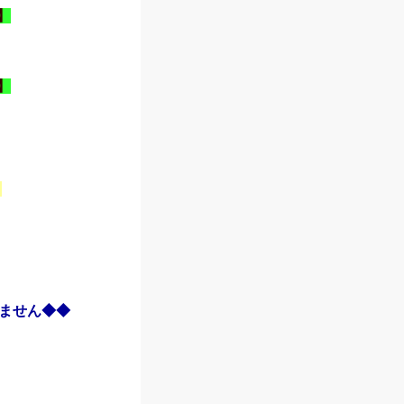
】
】
タ
ません◆
◆