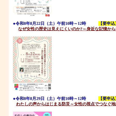
●
令和8年8月22日
（土）午前10時～12時
【要申込
なぜ女性の歴史は見えにくいのか?～身近な記憶から
●
令和8年8月29日
（土）午前10時～12時
【要申込
わたしの声からはじまる防災～女性の視点でつなぐ地