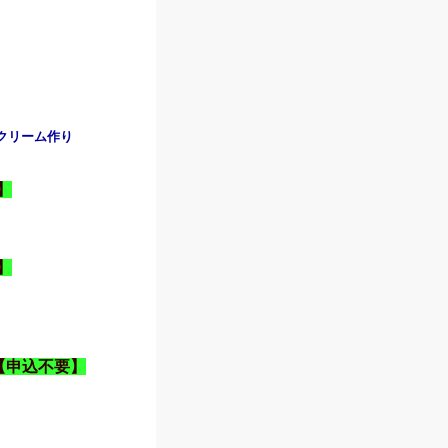
ソフトクリーム作り
】
】
【申込不要】