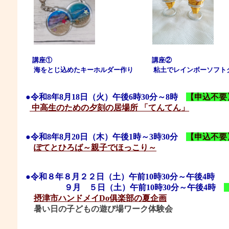
講座① 講座②
海をとじ込めたキーホルダー作り 粘土でレインボー
●
令和8年8
月18
日
（火
）午後6時30分～8時
【申込不要
中高生のための夕刻の居場所 「てんてん」
●令和8年8月20日（木）午後1時～3時30分
【申込不要
ぽてとひろば～親子でほっこり～
●
令和８年８
月２２
日（土）
午前10時30分～午後4時
９月 ５日
（土
）
午前10時30分～午後4時
摂津市ハンドメイDo俱楽部の夏企画
暑い日の子どもの遊び場ワーク体験会