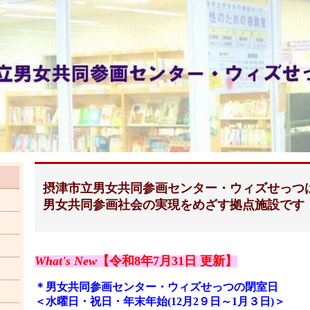
摂津市立男女共同参画センター・ウィズせっつ
男女共同参画社会の実現をめざす拠点施設です
What's New
【令和8年7
月31
日 更新】
＊男女共同参画センター・ウィズせっつの閉
室日
＜水曜日・祝日・年末年始(12月2９日～1月３日)＞