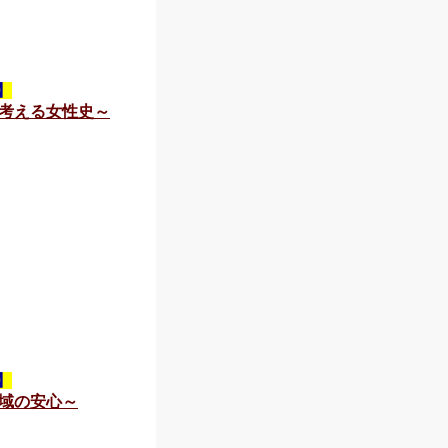
】
考える女性史～
】
域の安心～