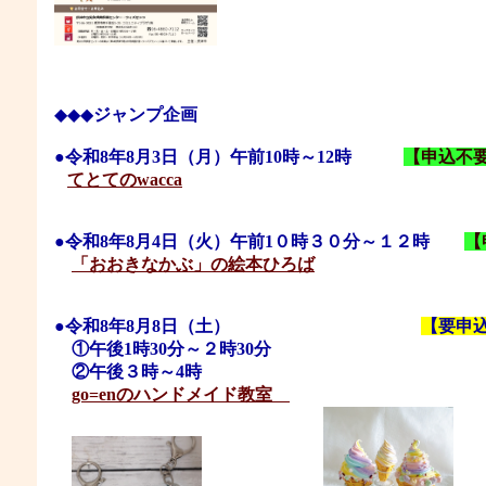
◆◆◆
ジャンプ企画
●
令和8年8
月3
日
（月
）
午前10時～12時
【申込不
てとてのwacca
●令和8年8月4日（火）午前1０時３０分～１２時
【
「おおきなかぶ」の絵本ひろば
●令和8年8月8日（土）
【要申
①午後1時30分～２時30分
②午後３時～4時
go=enのハンドメイド教室