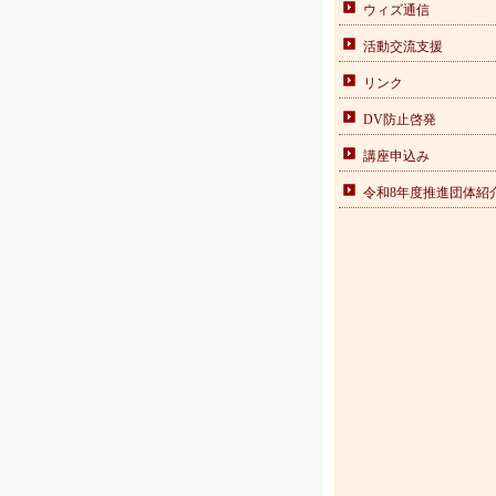
ウィズ通信
活動交流支援
リンク
DV防止啓発
講座申込み
令和8年度推進団体紹