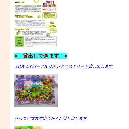
●
貸出しできます
●
STOP DV
パープルリボンタペストリーを貸し出します
せっつ男女共生防災かるた貸し出します