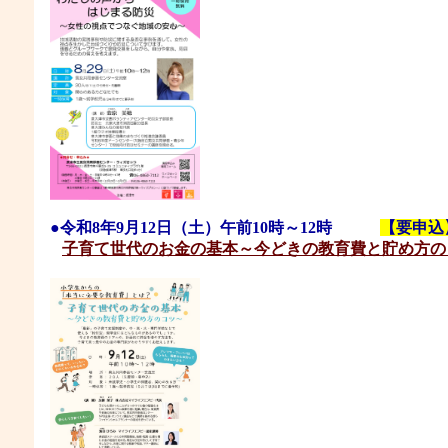
●
令和8年9月12日
（土）午前10時～12時
【要申込
子育て世代のお金の基本～今どきの教育費と貯め方の