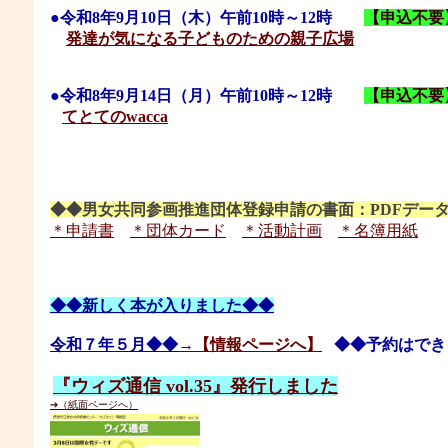
●
令和8年9
月10
日
（木
）
午前10時～12時
【申込不要
発達が気になる子どものための親子広場
●
令和8年9
月14
日
（月
）
午前10時～12時
【申込不要
てとてのwacca
◆◆男女共同参画推進団体登録申請の書面：PDFデー
＊申請書
＊団体カード
＊活動計画
＊名簿用紙
◆◆
新しく本が入りました
◆◆
令和７年５月
◆◆
→【情報ページへ】
◆◆予約はでき
『ウィズ通信 vol.35』発行しました
➔（紙面ページへ）