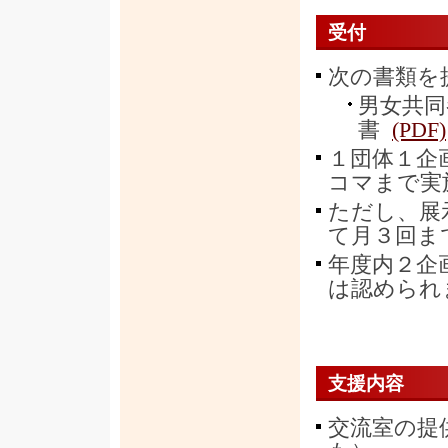
受付
次の書類を
男女共同
書
(PDF)
１団体１企
コマまで実
ただし、展
て月３回ま
年度内２企
は認められ
支援内容
交流室の提