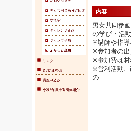
活動交流支援
男女共同参画推進団体
内容
交流室
男女共同参
チャレンジ企画
の学び・活
ジャンプ企画
※講師や指
※参加者の
ふらっと企画
※参加費は
リンク
※営利活動
DV防止啓発
の。
講座申込み
令和8年度推進団体紹介