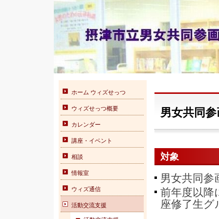
ホーム ウィズせっつ
ウィズせっつ概要
男女共同参
カレンダー
講座・イベント
対象
相談
情報室
男女共同参
ウィズ通信
前年度以降
座修了生グ
活動交流支援