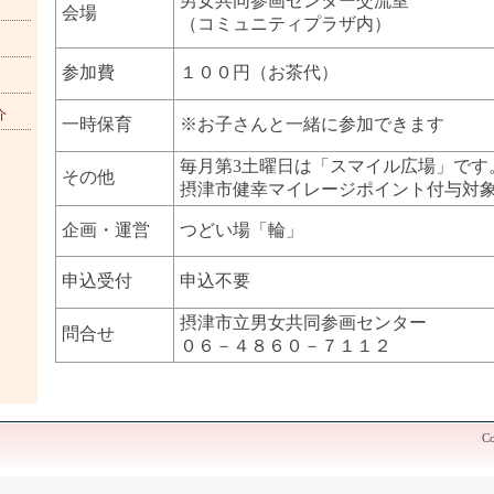
男女共同参画センター交流室
会場
（コミュニティプラザ内）
参加費
１００円（お茶代）
介
一時保育
※お子さんと一緒に参加できます
毎月第3土曜日は「スマイル広場」です
その他
摂津市健幸マイレージポイント付与対
企画・運営
つどい場「輪」
申込受付
申込不要
摂津市立男女共同参画センター
問合せ
０６－４８６０－７１１２
Co