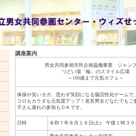
講座案内
男女共同参画市民企画協働事業 ジャン
つどい場「輪」のスマイル広場
～100歳まで元気カフェ～
体操や笑いヨガ、思わず笑顔になる脳活性化ゲームで
コロもカラダも元気度アップ！老若男女どなたでもご
子さん連れの参加もＯＫです。
日時
令和７年８月１６日(土) 午後１時３