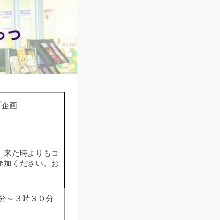
プ企画
、来た時よりもコ
参加ください。お
０分～３時３０分