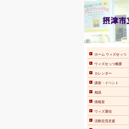
ホーム ウィズせっつ
ウィズせっつ概要
カレンダー
講座・イベント
相談
情報室
ウィズ通信
活動交流支援