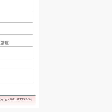
。
象講座
pyright 2011 SETTSU City