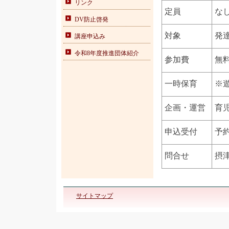
リンク
定員
な
DV防止啓発
対象
発
講座申込み
令和8年度推進団体紹介
参加費
無
一時保育
※
企画・運営
育児
申込受付
予
問合せ
摂津
サイトマップ