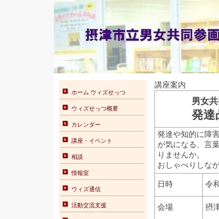
講座案内
ホーム ウィズせっつ
男女共
ウィズせっつ概要
発達
カレンダー
発達や知的に障
講座・イベント
が気になる、言
りませんか。
相談
おしゃべりしな
情報室
日時
令和
ウィズ通信
活動交流支援
会場
摂