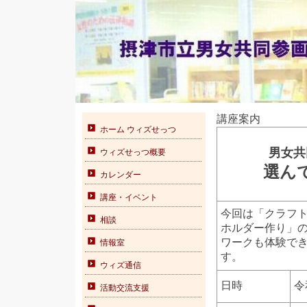
講座案内
ホーム ウィズせっつ
男女共
ウィズせっつ概要
選ん
カレンダー
講座・イベント
今回は「クラフ
相談
ホルダー作り」
ワークも体験で
情報室
す。
ウィズ通信
日時
令
活動交流支援