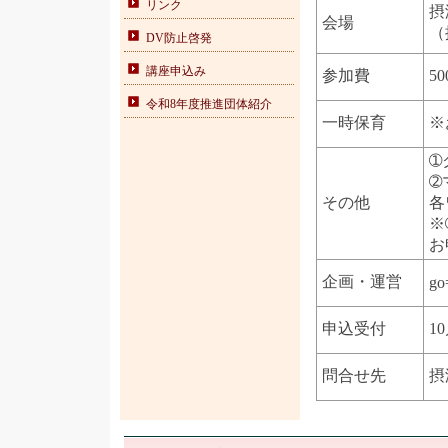
リンク
摂
会場
（
DV防止啓発
講座申込み
参加費
5
令和8年度推進団体紹介
一時保育
※
➀
➁
その他
各
※
お
企画・運営
go
申込受付
1
問合せ先
摂